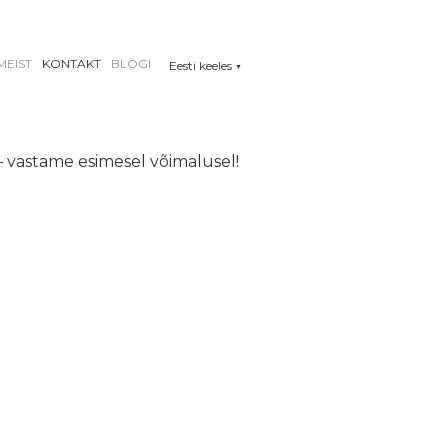
MEIST
KONTAKT
BLOGI
Eesti keeles
▼
 – vastame esimesel võimalusel!