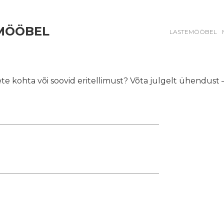
EMÖÖBEL
LASTEMÖÖBEL
te kohta või soovid eritellimust? Võta julgelt ühendust